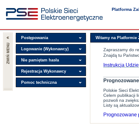
Platforma Z
Postępowania
Witamy na Platformie
Logowanie (Wykonawcy)
Zapraszamy do rej
Znajdą tu Państwo
Nie pamiętam hasła
Instrukcja Udz
Rejestracja Wykonawcy
______________
Prognozowane 
Pomoc techniczna
Polskie Sieci Ele
Celem publikacji
pozwoli na zwięk
Listy są aktualizo
Prognozowane p