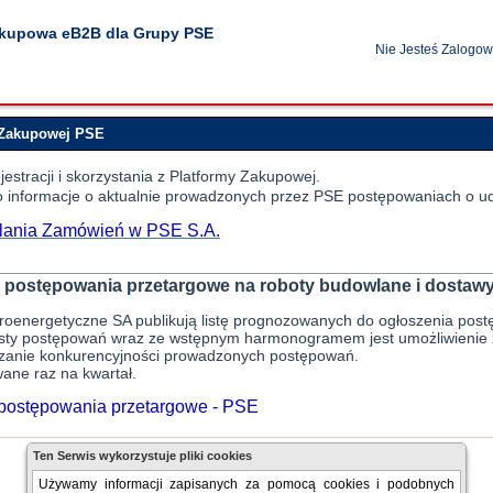
akupowa eB2B dla Grupy PSE
Nie Jesteś Zalogo
 Zakupowej PSE
estracji i skorzystania z Platformy Zakupowej.
 informacje o aktualnie prowadzonych przez PSE postępowaniach o udz
ielania Zamówień w PSE S.A.
________________________________________________________
postępowania przetargowe na roboty budowlane i dostawy
ktroenergetyczne SA publikują listę prognozowanych do ogłoszenia pos
 listy postępowań wraz ze wstępnym harmonogramem jest umożliwieni
szanie konkurencyjności prowadzonych postępowań.
wane raz na kwartał.
ostępowania przetargowe - PSE
Ten Serwis wykorzystuje pliki cookies
Używamy informacji zapisanych za pomocą cookies i podobnych