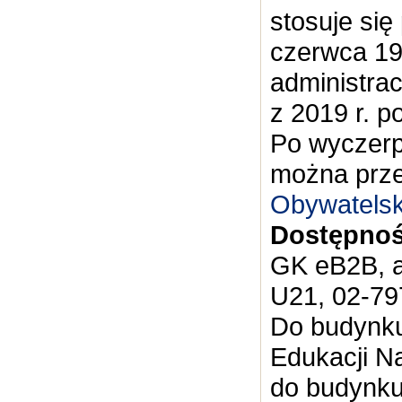
stosuje się
czerwca 19
administrac
z 2019 r. po
Po wyczerp
można prze
Obywatelsk
Dostępnoś
GK eB2B, al
U21, 02-7
Do budynku
Edukacji Na
do budynku