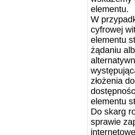
elementu.
W przypadk
cyfrowej wi
elementu s
żądaniu al
alternatyw
występując
złożenia d
dostępności
elementu st
Do skarg r
sprawie za
internetowe