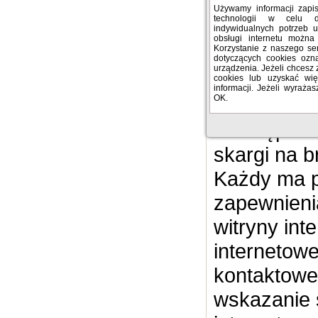
al. Komisji
Używamy informacji zap
technologii w celu 
Warszawa i
indywidualnych potrzeb 
obsługi internetu można
Korzystanie z naszego se
pomocą e-
dotyczących cookies oz
urządzenia. Jeżeli chcesz 
dzwoniąc p
cookies lub uzyskać więc
informacji. Jeżeli wyrażas
OK.
Tą samą dr
udostępnien
skargi na 
Każdy ma p
zapewnieni
witryny int
internetow
kontaktowe
wskazanie s