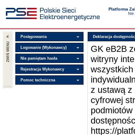
Platforma Z
Nie
Postępowania
Deklaracja dostępnośc
GK eB2B zo
Logowanie (Wykonawcy)
witryny int
Nie pamiętam hasła
wszystkich
Rejestracja Wykonawcy
indywidual
Pomoc techniczna
z ustawą z 
cyfrowej st
podmiotów 
dostępnośc
https://pla