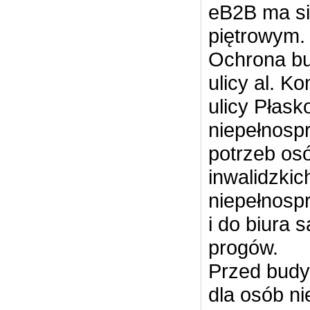
eB2B ma si
piętrowym.
Ochrona bu
ulicy al. K
ulicy Płask
niepełnosp
potrzeb os
inwalidzkic
niepełnosp
i do biura 
progów.
Przed budy
dla osób n