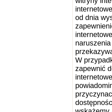
witryny int
internetowe
od dnia wy
zapewnieni
internetowe
naruszenia 
przekazywa
W przypadk
zapewnić d
internetowe
powiadomim
przyczynac
dostępnośc
wskażemy a