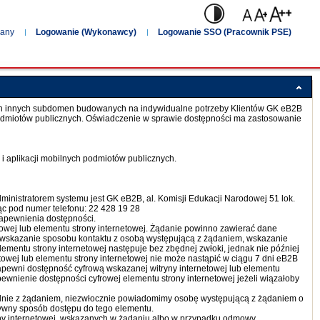
wany
Logowanie (Wykonawcy)
Logowanie SSO (Pracownik PSE)
ch innych subdomen budowanych na indywidualne potrzeby Klientów GK eB2B
ch podmiotów publicznych. Oświadczenie w sprawie dostępności ma zastosowanie
h i aplikacji mobilnych podmiotów publicznych.
ministratorem systemu jest GK eB2B, al. Komisji Edukacji Narodowej 51 lok.
c pod numer telefonu: 22 428 19 28
zapewnienia dostępności.
owej lub elementu strony internetowej. Żądanie powinno zawierać dane
j, wskazanie sposobu kontaktu z osobą występującą z żądaniem, wskazanie
lementu strony internetowej następuje bez zbędnej zwłoki, jednak nie później
etowej lub elementu strony internetowej nie może nastąpić w ciągu 7 dni eB2B
pewni dostępność cyfrową wskazanej witryny internetowej lub elementu
wnienie dostępności cyfrowej elementu strony internetowej jeżeli wiązałoby
odnie z żądaniem, niezwłocznie powiadomimy osobę występującą z żądaniem o
ywny sposób dostępu do tego elementu.
ny internetowej, wskazanych w żądaniu albo w przypadku odmowy