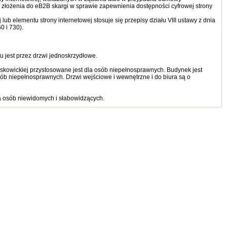
złożenia do eB2B skargi w sprawie zapewnienia dostępności cyfrowej strony
b elementu strony internetowej stosuje się przepisy działu VIII ustawy z dnia
0 i 730).
u jest przez drzwi jednoskrzydłowe.
łaskowickiej przystosowane jest dla osób niepełnosprawnych. Budynek jest
ób niepełnosprawnych. Drzwi wejściowe i wewnętrzne i do biura są o
a osób niewidomych i słabowidzących.