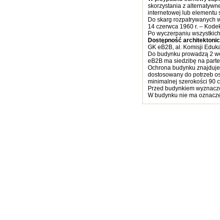
skorzystania z alternatyw
internetowej lub elementu s
Do skarg rozpatrywanych w 
14 czerwca 1960 r. – Kodek
Po wyczerpaniu wszystkich
Dostępność architektoni
GK eB2B, al. Komisji Eduk
Do budynku prowadzą 2 wejś
eB2B ma siedzibę na parte
Ochrona budynku znajduje s
dostosowany do potrzeb os
minimalnej szerokości 90 
Przed budynkiem wyznaczo
W budynku nie ma oznaczeń