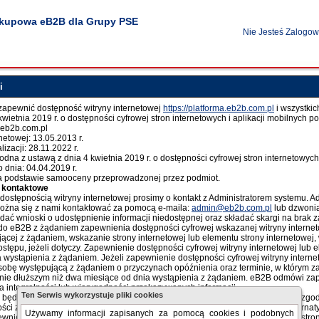
akupowa eB2B dla Grupy PSE
Nie Jesteś Zalogo
i
apewnić dostępność witryny internetowej
https://platforma.eb2b.com.pl
i wszystki
kwietnia 2019 r. o dostępności cyfrowej stron internetowych i aplikacji mobilny
a.eb2b.com.pl
rnetowej: 13.05.2013 r.
lizacji: 28.11.2022 r.
godna z ustawą z dnia 4 kwietnia 2019 r. o dostępności cyfrowej stron internetowyc
dnia: 04.04.2019 r.
a podstawie samooceny przeprowadzonej przez podmiot.
e kontaktowe
stępnością witryny internetowej prosimy o kontakt z Administratorem systemu. Ad
ożna się z nami kontaktować za pomocą e-maila:
admin@eb2b.com.pl
lub dzwonią
ać wnioski o udostępnienie informacji niedostępnej oraz składać skargi na brak 
o eB2B z żądaniem zapewnienia dostępności cyfrowej wskazanej witryny internet
ącej z żądaniem, wskazanie strony internetowej lub elementu strony internetowe
tępu, jeżeli dotyczy. Zapewnienie dostępności cyfrowej witryny internetowej lub e
ia wystąpienia z żądaniem. Jeżeli zapewnienie dostępności cyfrowej witryny intern
obę występującą z żądaniem o przyczynach opóźnienia oraz terminie, w którym za
k nie dłuższym niż dwa miesiące od dnia wystąpienia z żądaniem. eB2B odmówi zape
ia integralności lub wiarygodności przekazywanych informacji.
Ten Serwis wykorzystuje pliki cookies
będzie w stanie zapewnić dostępności cyfrowej elementu strony internetowej zg
ści zapewnienia dostępności cyfrowej wskazanego elementu i wskażemy alternat
Używamy informacji zapisanych za pomocą cookies i podobnych
nienia dostępności cyfrowej witryny internetowej lub wskazanego elementu stro