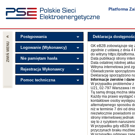
Platforma Z
Postępowania
Deklaracja dostępnośc
GK eB2B zobowiązuje się z
Logowanie (Wykonawcy)
zgodnie z ustawą z dnia 4 
do witryny https://platform
Nie pamiętam hasła
Data publikacji strony inte
Data ostatniej istotnej aktua
Witryna internetowa jest z
Rejestracja Wykonawcy
Oświadczenie sporządzono 
Deklarację sporządzono n
Informacje zwrotne i dan
Pomoc techniczna
W przypadku problemów z do
U21, 02-797 Warszawa i m
Tą samą drogą można skład
Każdy ma prawo wystąpić d
kontaktowe osoby występuj
alternatywnego sposobu dos
niż w terminie 7 dni od dn
niezwłocznie powiadomi os
strony internetowej jedna
się to z ryzykiem naruszen
W przypadku gdy eB2B nie 
przyczynach braku możliwo
W przypadku odmowy zapew