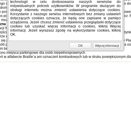
technologii w celu dostosowania naszych serwisów do
nego sposobu dostępu przez osobę występującą z żądaniem, osoba ta ma prawo do 
indywidualnych potrzeb użytkowników. W programie służącym do
trony internetowej.
obsługi internetu można zmienić ustawienia dotyczące cookies.
postępowaniach w sprawie zapewnienia dostępności cyfrowej strony internetowej lu
Korzystanie z naszego serwisu internetowych bez zmiany ustawień
s postępowania administracyjnego (Dz. U. z 2018 r. poz. 2096 oraz z 2019 r. poz. 6
dotyczących cookies oznacza, że będą one zapisane w pamięci
 możliwości skargę można przesłać także do
Rzecznika Praw Obywatelskich
.
urządzenia. Jeżeli chcesz zmienić ustawienia przeglądarki dotyczące
czna
cookies lub uzyskać więcej informacji o cookies, kliknij Więcej
acji Narodowej 51 lok. U21, 02-797 Warszawa
informacji. Jeżeli wyrażasz zgodę na wykorzystanie cookies, kliknij
cia od al. Komisji Edukacji Narodowej oraz ul. Płaskowickiej. Wejście do budynk
OK.
rze w budynku 6 piętrowym.
ię po prawej stronie od ulicy al. Komisji Edukacji Narodowej. Wejście od ulicy P
ób poruszających się na wózkach inwalidzkich. Toalety nie są dostosowane dla os
OK
Więcej informacji
cm bez progów.
no miejsca parkingowe dla osób niepełnosprawnych.
 w alfabecie Braille’a ani oznaczeń kontrastowych lub w druku powiększonym dl