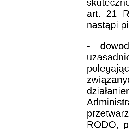
skuteczn
art. 21 
nastąpi p
- dowod
uzasadni
polegaj
związan
działa
Adminis
przetwar
RODO, pr