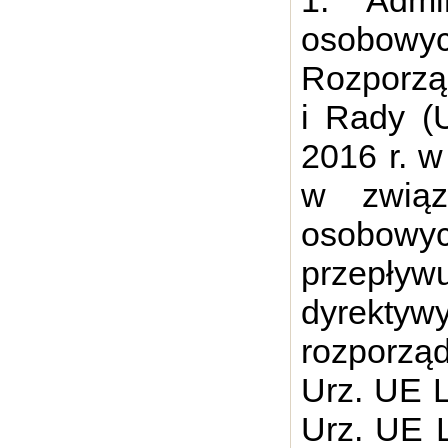
1. Admi
osobowy
Rozporzą
i Rady (
2016 r. w
w związ
osobowy
przepływ
dyrek
rozporzą
Urz. UE L
Urz. UE L