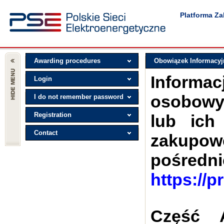
Platforma Z
Awarding procedures
Obowiązek Informacyj
Informac
Login
osobowy
I do not remember password
Registration
lub ich 
Contact
zakup
pośr
https://p
Część 