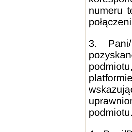
numeru t
połączen
3. Pani
pozyska
podmiotu
platfor
wskazu
uprawni
podmiotu