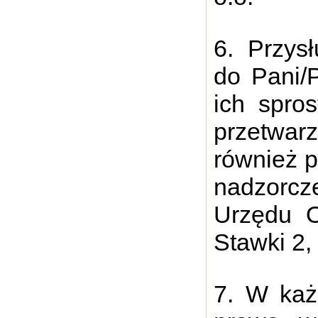
6. Przys
do Pani/
ich spros
przetwar
również p
nadzorcz
Urzędu O
Stawki 2
7. W każ