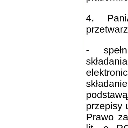
4. Pan
przetwarz
- spełn
składa
elektroni
składani
podstaw
przepisy 
Prawo za