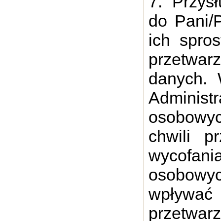
7. Przys
do Pani/
ich spros
przetwar
danych. 
Admini
osobowyc
chwili p
wycofani
osobowyc
wpływa
przetwa