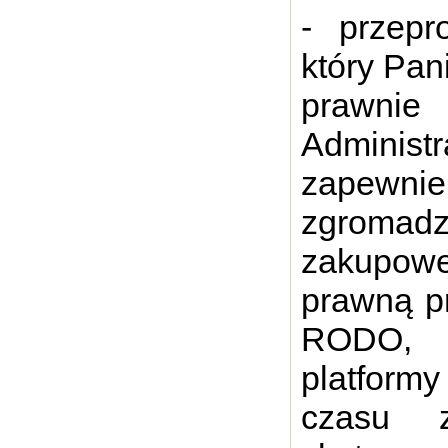
- przepr
który Pan
prawni
Admini
zapewni
zgromad
zakupow
prawną prz
RODO, p
platformy
czasu z