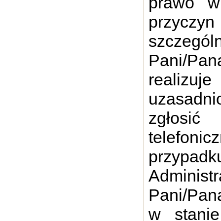
prawo wn
przycz
szczególn
Pani/Pan
realiz
uzasadni
zgłosić
telefoni
przypa
Administ
Pani/Pan
w stani