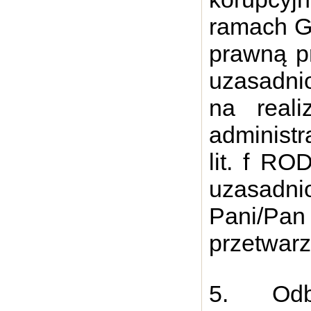
ramach G
prawną p
uzasadni
na reali
administra
lit. f RO
uzasadni
Pani/Pan
przetwarz
5. Odb