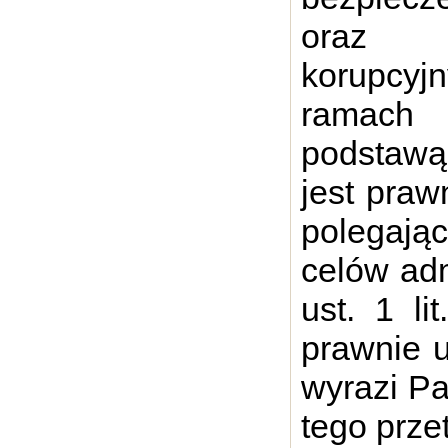
oraz z
korupcyj
ramach
podstawą
jest praw
polegając
celów adm
ust. 1 li
prawnie 
wyrazi P
tego prze