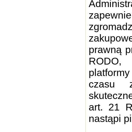
Admini
zapewni
zgromad
zakupow
prawną prz
RODO, p
platformy
czasu z
skuteczn
art. 21 
nastąpi p