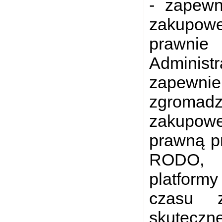
- zapewn
zakupowe
prawni
Admini
zapewni
zgromad
zakupow
prawną prz
RODO, p
platformy
czasu z
skuteczn