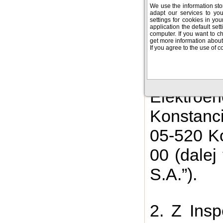
We use the information sto
rozporzą
adapt our services to yo
settings for cookies in yo
application the default sett
Urz. UE L
computer. If you want to c
get more information about 
If you agree to the use of c
Urz. UE L
jako „
Elektroe
Konstanc
05-520 Ko
00 (dalej
S.A.”).
2. Z Ins