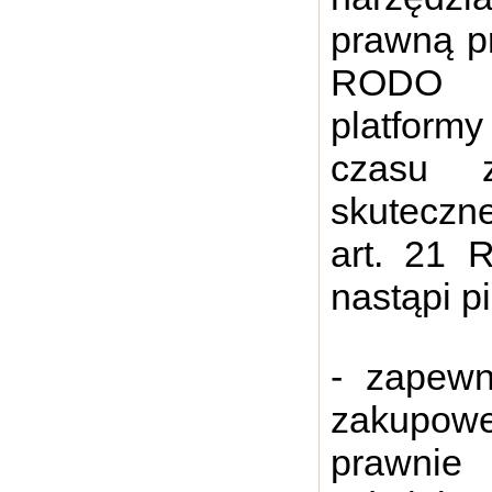
prawną prz
RODO p
platformy
czasu z
skuteczn
art. 21 
nastąpi p
- zapewn
zakupowe
prawni