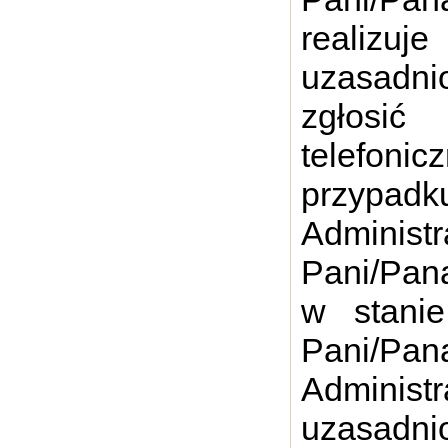
realiz
uzasadni
zgłosić
telefoni
przypa
Administ
Pani/Pan
w stani
Pani/P
Admini
uzasadni