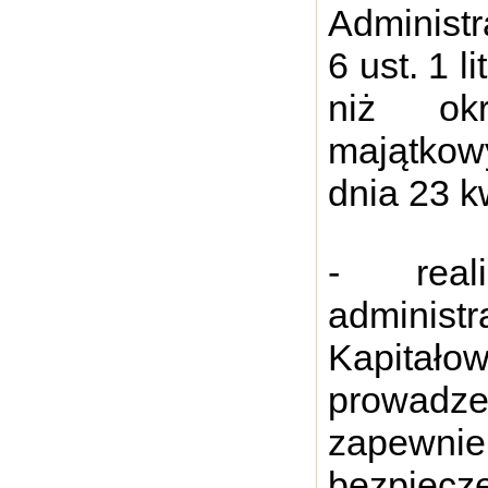
Administr
6 ust. 1 l
niż okr
majątkow
dnia 23 k
- real
administ
Kapitało
prowadz
zapewni
bezpiecz