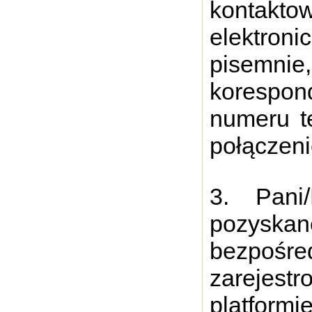
kontakto
elektron
pisemn
korespon
numeru t
połączen
3. Pani
pozysk
bezpośre
zarejest
platformi