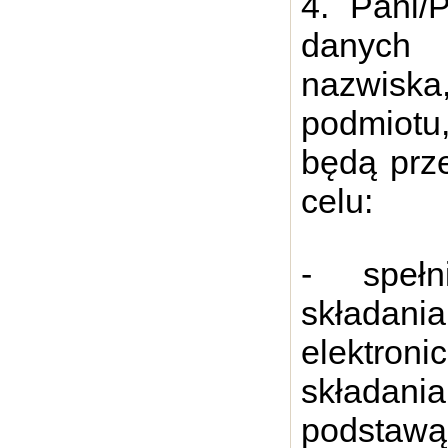
4. Pani/
danych i
nazwisk
podmiotu
będą prz
celu:
- spełn
składa
elektroni
składani
podstaw