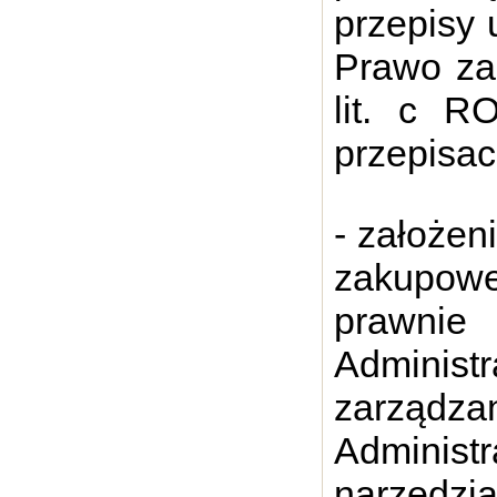
przepisy 
Prawo zam
lit. c R
przepisac
- założen
zakupowe
prawni
Admini
zarządz
Administ
narzędzi