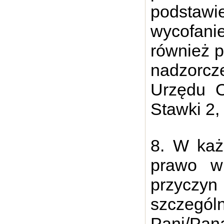
podsta
wycofan
również p
nadzorcz
Urzędu O
Stawki 2
8. W każ
prawo wn
przycz
szczególn
Pani/Pan