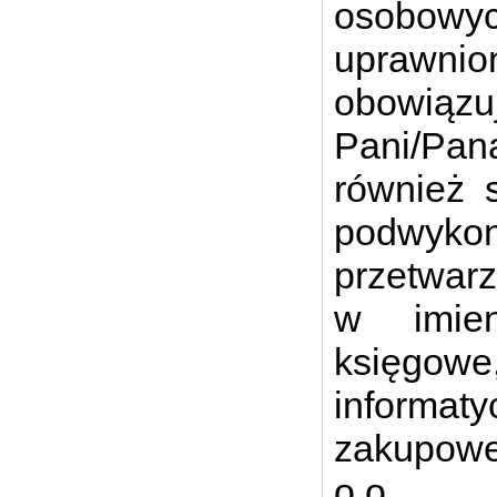
osobow
uprawnio
obowiąz
Pani/Pan
również 
podwykon
przetwar
w imien
księgow
informat
zakupowe
o.o.