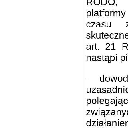
RODO, p
platformy
czasu z
skuteczn
art. 21 
nastąpi p
- dowod
uzasadni
polegaj
związan
działa