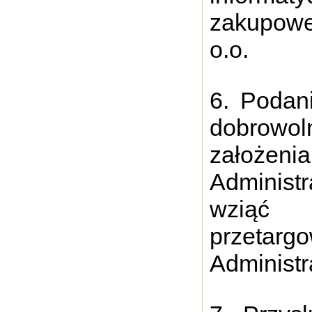
zakupowe
o.o.
6. Podan
dobrowo
założeni
Administr
wziąć 
przeta
Administr