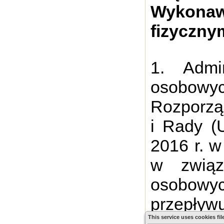
Wykona
fizyczny
1. Admi
osobowy
Rozporzą
i Rady (
2016 r. w
w związ
osobowy
przepływ
This service uses cookies fil
dyrek