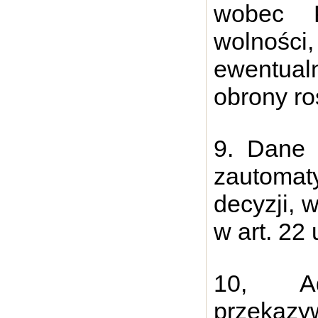
wobec P
wolności
ewentual
obrony ro
9. Dane 
zautom
decyzji, 
w art. 22
10, Ad
przeka