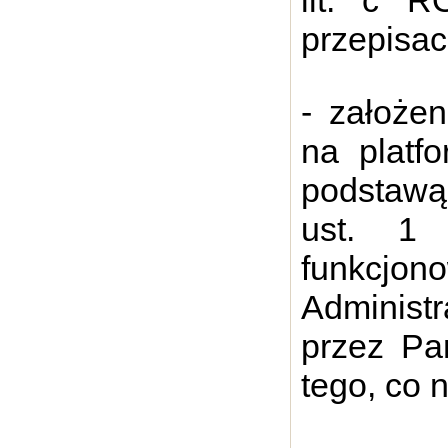
lit. c 
przepisac
- założe
na platf
podstawą 
ust. 1
funkcjo
Administ
przez Pa
tego, co 