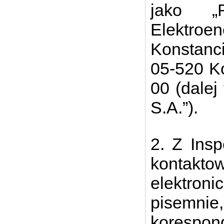
jako „
Elektroe
Konstanc
05-520 Ko
00 (dalej
S.A.”).
2. Z Ins
kontakto
elektron
pisemn
korespon