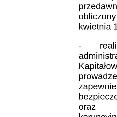
przedaw
obliczon
kwietnia 
- real
administ
Kapitało
prowadz
zapewni
bezpiecz
oraz z
korupcyj