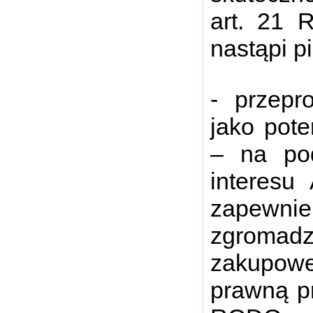
art. 21 
nastąpi p
- przepr
jako pote
– na pod
interesu
zapewni
zgromad
zakupow
prawną prz