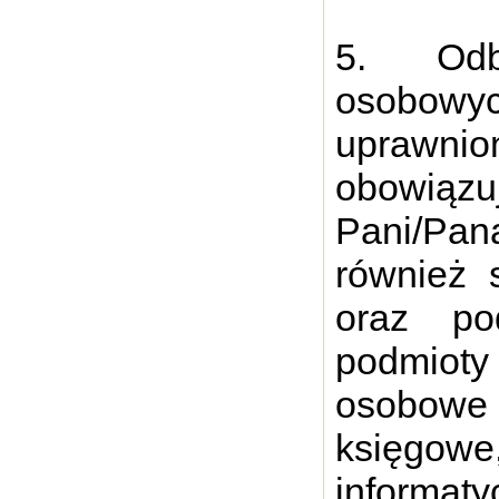
5. Odb
osobow
uprawnio
obowiąz
Pani/Pan
również 
oraz pod
podmioty
osobowe w
księgow
informat